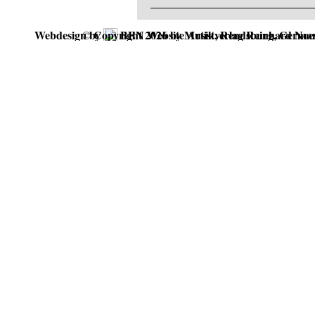
Webdesign by
©
Copyright 2026 by Musikverlag Reinhard
BEN Website Artist, Rendsburg, Germa
Noe
Zurück zum Seiteninhalt