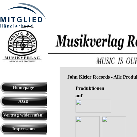
Direkt zum Seiteninhalt
Suchen
Cart:
Menü überspringen
John Kieler Records - Alle Produ
Menü überspringen
Produktionen
Homepage
auf
AGB
▼
Vertrag widerrufen!
Impressum